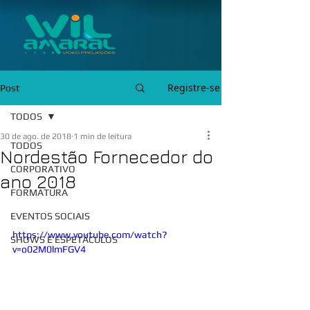
Registre-se
Post
TODOS
30 de ago. de 2018
1 min de leitura
TODOS
Nordestão Fornecedor do
CORPORATIVO
ano 2018
FORMATURA
EVENTOS SOCIAIS
https://www.youtube.com/watch?
SHOWS E ESPETÁCULOS
v=o02M0lmFGV4