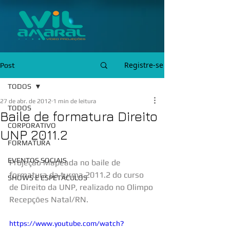
Registre-se
Post
TODOS
27 de abr. de 2012
1 min de leitura
TODOS
Baile de formatura Direito
CORPORATIVO
UNP 2011.2
FORMATURA
EVENTOS SOCIAIS
Projeção Mapeada no baile de 
formatura da turma 2011.2 do curso 
SHOWS E ESPETÁCULOS
de Direito da UNP, realizado no Olimpo 
Recepções Natal/RN.
https://www.youtube.com/watch?