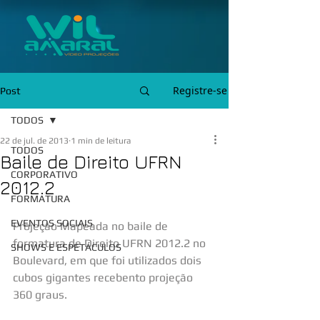
Registre-se
Post
TODOS
22 de jul. de 2013
1 min de leitura
TODOS
Baile de Direito UFRN
CORPORATIVO
2012.2
FORMATURA
EVENTOS SOCIAIS
Projeção Mapeada no baile de 
formatura de Direito UFRN 2012.2 no 
SHOWS E ESPETÁCULOS
Boulevard, em que foi utilizados dois 
cubos gigantes recebento projeção  
360 graus.